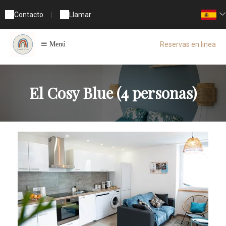
Contacto
|
Llamar
Reservas en linea
Menú
El Cosy Blue (4 personas)