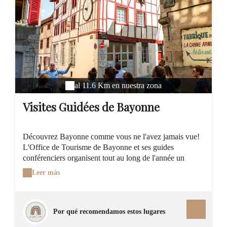
locale ? Le chocolat au piment d'Espelette, avec du
piment basque bien entendu.
al 11.6 Km en nuestra zona
Visites Guidées de Bayonne
Découvrez Bayonne comme vous ne l'avez jamais vue!
L'Office de Tourisme de Bayonne et ses guides
conférenciers organisent tout au long de l'année un
programme de visites riches et variées. Du secteur
Leer más
sauvegardé à la Cathédrale Ste Marie, en passant par le
cloître, les remparts, les caves gothiques ou l'histoire
gourmande, partez à la découverte d'une ville pleine de
trésors et de recoins secrets Bayonne a obtenu le label
Por qué recomendamos estos lugares
Ville d'Art et d'Histoire en 2012 !