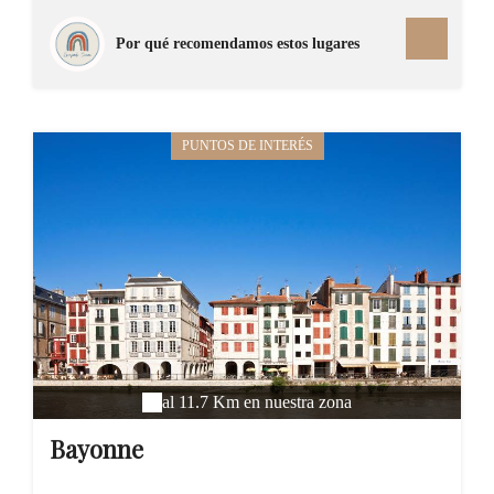
septembre. Mais l'attrait de la côte d'Argent, coté nature
est également très fort, favorisé par une voie verte qui
Por qué recomendamos estos lugares
traverse sur environ 40 km différentes communes. Elle
permet aux cyclistes et aux marcheurs d'évoluer à travers
la forêt des Landes de Gascogne : un million d'hectares
composés de chênes, d'arbousiers et de nombreux pins
PUNTOS DE INTERÉS
maritimes.
al 11.7 Km en nuestra zona
Bayonne