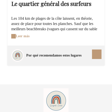
Le quartier général des surfeurs
Les 104 km de plages de la côte laissent, en théorie,
assez de place pour toutes les planches. Sauf que les
meilleurs beachbreaks (vagues qui cassent sur du sable
et non sur les rochers) ne terminent pas leur course au
Leer más
même endroit. Alors que certaines vagues dotées d'une
renommée internationale attirent les foules, d'autres sont
plus confidentielles. À [Hossegor], c'est face à l'Hôtel de
la Plage, près de la place des Landais que se retrouvent
Por qué recomendamos estos lugares
les surfeurs.