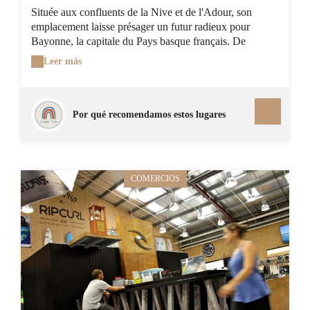
Située aux confluents de la Nive et de l'Adour, son
emplacement laisse présager un futur radieux pour
Bayonne, la capitale du Pays basque français. De
nombreux ponts permettent de flâner d'un quartier à
Leer más
l'autre de la cité dotée du label "Ville d'Art et d'Histoire".
Plusieurs entités composent la ville. Baiona est le
quartier du Grand Bayonne. Au-delà de la Nive, se tient
le Petit Bayonne, populaire et vivant, avec ses quais très
Por qué recomendamos estos lugares
animés le week-end . Le mariage de la duchesse
d'Aquitaine avec le roi d'Angleterre en 1152 donne très
tôt à la ville d'importants privilèges commerciaux : elle
devient le lieu de transit des produits du Sud-Ouest vers
COMERCIOS
l'Angleterre. Les vestiges de ce glorieux passé sont
nombreux : remparts romains et médiévaux, la tour
Saint-Simon du XIIème siècle ou le Châteaux-Vieux qui
abrite un régiment de parachutistes et ne peut être visité.
Juste derrière se trouve la Porte d'Espagne, autrefois la
principale voie d'accès vers l'Espagne située à une
quarantaine de kilomètres de là. Gothiques ou
classiques, bon nombre de bâtiments sont agrémentés de
fer forgé, un savoir-faire régional. Façonné dans les