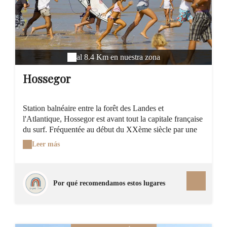
al 8.4 Km en nuestra zona
Hossegor
Station balnéaire entre la forêt des Landes et
l'Atlantique, Hossegor est avant tout la capitale française
du surf. Fréquentée au début du XXème siècle par une
clientèle aisée venue profiter de la Côte d'Argent, elle est
Leer más
aujourd'hui prise d'assaut par la jeunesse. Alors que les
familles et les campeurs craquent pour Capbreton et
Seignosse , ses deux voisines, Hossegor attire les férus
de sensations fortes qui, à l'annonce d'une vague, se
Por qué recomendamos estos lugares
jettent à l'eau. Hossegor, c'est aussi un front de mer
animé par des terrasses et des boutiques. Le style basco-
landais des maisons d'Hossegor est né de la créativité
d'architectes locaux. Ces villas de maîtres, souvent