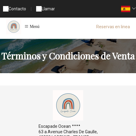
Contacto
|
Llamar
Reservas en linea
Menú
Términos y Condiciones de Venta
Escapade Ocean
63 a Avenue Charles De Gaulle,